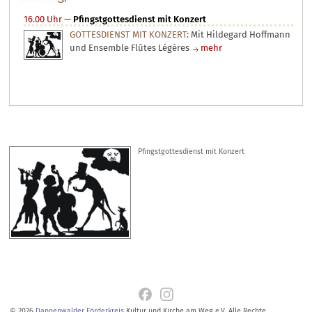
16.00 Uhr
—
Pfingstgottesdienst mit Konzert
GOTTESDIENST MIT KONZERT
: Mit Hildegard Hoffmann
und Ensemble Flûtes Légères
mehr
Pfingstgottesdienst mit Konzert
© 2026
Dannenwalder Förderkreis
Kultur und Kirche am Weg e.V. Alle Rechte