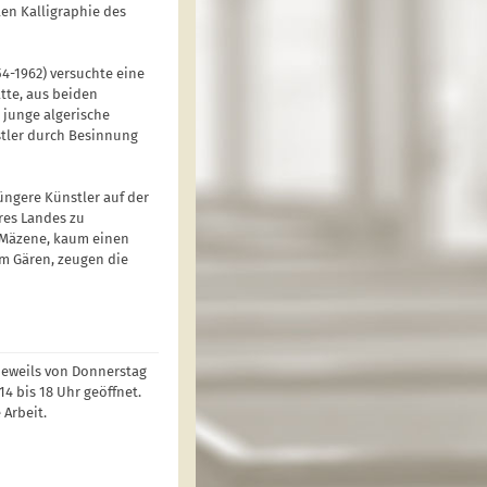
en Kalligraphie des
4-1962) versuchte eine
tte, aus beiden
 junge algerische
stler durch Besinnung
üngere Künstler auf der
res Landes zu
e Mäzene, kaum einen
 im Gären, zeugen die
 jeweils von Donnerstag
4 bis 18 Uhr geöffnet.
 Arbeit.