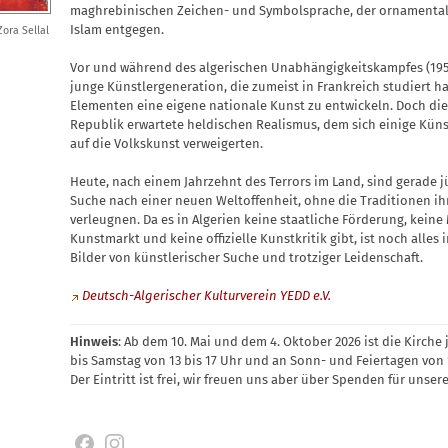
maghrebinischen Zeichen- und Symbolsprache, der ornamental
Islam entgegen.
Zora Sellal
Vor und während des algerischen Unabhängigkeitskampfes (195
junge Künstlergeneration, die zumeist in Frankreich studiert ha
Elementen eine eigene nationale Kunst zu entwickeln. Doch die
Republik erwartete heldischen Realismus, dem sich einige Kün
auf die Volkskunst verweigerten.
Heute, nach einem Jahrzehnt des Terrors im Land, sind gerade j
Suche nach einer neuen Weltoffenheit, ohne die Traditionen ih
verleugnen. Da es in Algerien keine staatliche Förderung, kein
Kunstmarkt und keine offizielle Kunstkritik gibt, ist noch alles
Bilder von künstlerischer Suche und trotziger Leidenschaft.
Deutsch-Algerischer Kulturverein YEDD e.V.
Hinweis
: Ab dem 10. Mai und dem 4. Oktober 2026 ist die Kirche
bis Samstag von 13 bis 17 Uhr und an Sonn- und Feiertagen von 1
Der Eintritt ist frei, wir freuen uns aber über Spenden für unsere