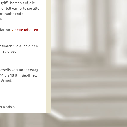
riff Themen auf, die
ntell variierte sie alte
 innewohnende
n.
llation
neue Arbeiten
t finden Sie auch einen
n zu dieser
 jeweils von Donnerstag
4 bis 18 Uhr geöffnet.
 Arbeit.
orbehalten.