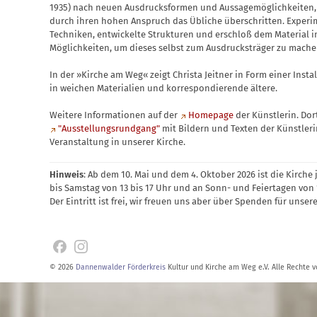
1935) nach neuen Ausdrucksformen und Aussagemöglichkeiten, g
durch ihren hohen Anspruch das Übliche überschritten. Experime
Techniken, entwickelte Strukturen und erschloß dem Material
Möglichkeiten, um dieses selbst zum Ausdrucksträger zu mache
In der »Kirche am Weg« zeigt Christa Jeitner in Form einer Insta
in weichen Materialien und korrespondierende ältere.
Weitere Informationen auf der
Homepage
der Künstlerin. Dor
"Ausstellungsrundgang"
mit Bildern und Texten der Künstleri
Veranstaltung in unserer Kirche.
Hinweis
: Ab dem 10. Mai und dem 4. Oktober 2026 ist die Kirche
bis Samstag von 13 bis 17 Uhr und an Sonn- und Feiertagen von 1
Der Eintritt ist frei, wir freuen uns aber über Spenden für unsere
© 2026
Dannenwalder Förderkreis
Kultur und Kirche am Weg e.V. Alle Rechte v