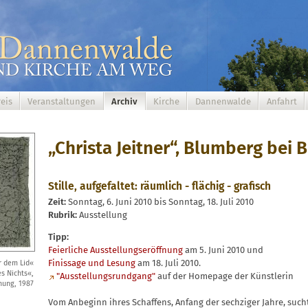
eis
Veranstaltungen
Archiv
Kirche
Dannenwalde
Anfahrt
„Christa Jeitner“, Blumberg bei B
Stille, aufgefaltet: räumlich - flächig - grafisch
Zeit:
Sonntag, 6. Juni 2010 bis Sonntag, 18. Juli 2010
Rubrik:
Ausstellung
Tipp:
Feierliche Ausstellungseröffnung
am 5. Juni 2010 und
Finissage und Lesung
am 18. Juli 2010.
r dem Lid«
s Nichts«,
"Ausstellungsrundgang"
auf der Homepage der Künstlerin
nung, 1987
Vom Anbeginn ihres Schaffens, Anfang der sechziger Jahre, suchte